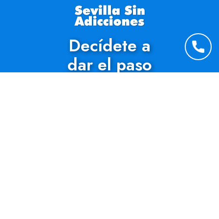
Decídete a
dar el paso
No estás solo
Asociación
Sevilla Sin
| C/ Eduardo Dato 54 1º A,
41005 Sevilla
954 64 94 93
|
606 84 59 52
|
sevillasin@sevillasinadicciones.org